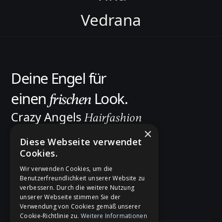
Vedrana
Selin
Qendresa
Deine Engel für
Kathi
einen
Look.
frischen
Crazy Angels
Serra
Hairfashion
×
Home
Tina
Diese Webseite verwendet
Team
Cookies.
Salon
Vedrana
Crazy Bar
Wir verwenden Cookies, um die
Benutzerfreundlichkeit unserer Website zu
Produkte
verbessern. Durch die weitere Nutzung
Zeynep
FAQ
unserer Webseite stimmen Sie der
Verwendung von Cookies gemäß unserer
IG
YT
Cookie-Richtlinie zu.
Weitere Informationen